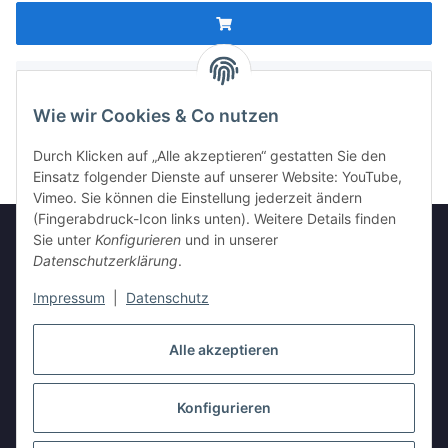
x
Bei diesem Artikel ist die Stückzahl teilbar (z. B. 0,5).
Wie wir Cookies & Co nutzen
Durch Klicken auf „Alle akzeptieren“ gestatten Sie den
Einsatz folgender Dienste auf unserer Website: YouTube,
Vimeo. Sie können die Einstellung jederzeit ändern
(Fingerabdruck-Icon links unten). Weitere Details finden
Sie unter
Konfigurieren
und in unserer
Datenschutzerklärung
.
Informationen
Impressum
|
Datenschutz
Gesetzliche Informationen
Alle akzeptieren
Konfigurieren
Vertrag widerrufen
* Alle Preise inkl. gesetzlicher USt., zzgl.
Versand