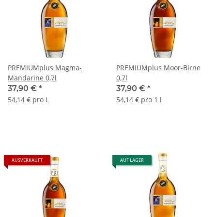
PREMIUMplus Magma-
PREMIUMplus Moor-Birne
Mandarine 0,7l
0,7l
37,90 €
*
37,90 €
*
54,14 € pro L
54,14 € pro 1 l
AUSVERKAUFT
AUF LAGER