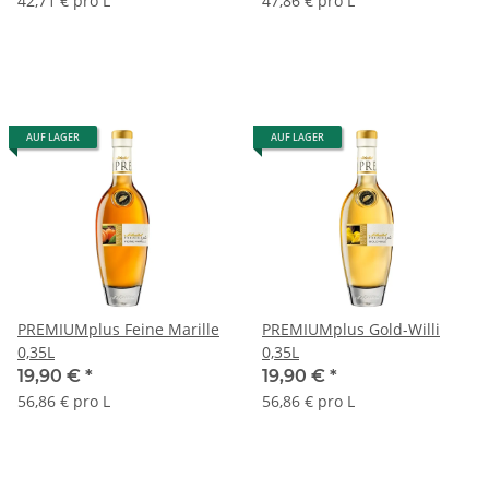
42,71 € pro L
47,86 € pro L
AUF LAGER
AUF LAGER
PREMIUMplus Feine Marille
PREMIUMplus Gold-Willi
0,35L
0,35L
19,90 €
*
19,90 €
*
56,86 € pro L
56,86 € pro L