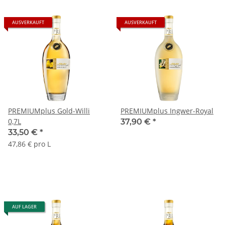
AUSVERKAUFT
AUSVERKAUFT
PREMIUMplus Gold-Willi
PREMIUMplus Ingwer-Royal
0,7L
37,90 €
*
33,50 €
*
47,86 € pro L
AUF LAGER