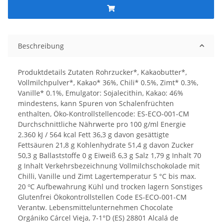
Beschreibung
Produktdetails Zutaten Rohrzucker*, Kakaobutter*,
Vollmilchpulver*, Kakao* 36%, Chili* 0.5%, Zimt* 0.3%,
Vanille* 0.1%, Emulgator: Sojalecithin, Kakao: 46%
mindestens, kann Spuren von Schalenfrüchten
enthalten, Öko-Kontrollstellencode: ES-ECO-001-CM
Durchschnittliche Nährwerte pro 100 g/ml Energie
2.360 kJ / 564 kcal Fett 36,3 g davon gesättigte
Fettsäuren 21,8 g Kohlenhydrate 51,4 g davon Zucker
50,3 g Ballaststoffe 0 g Eiweiß 6,3 g Salz 1,79 g Inhalt 70
g Inhalt Verkehrsbezeichnung Vollmilchschokolade mit
Chilli, Vanille und Zimt Lagertemperatur 5 °C bis max.
20 ºC Aufbewahrung Kühl und trocken lagern Sonstiges
Glutenfrei Ökokontrollstellen Code ES-ECO-001-CM
Verantw. Lebensmittelunternehmen Chocolate
Orgániko Cárcel Vieja, 7-1°D (ES) 28801 Alcalá de