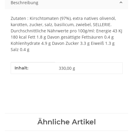
Beschreibung
Zutaten : Kirschtomaten (97%), extra natives olivenöl,
karotten, zucker, salz, basilicum, zwiebel, SELLERIE.
Durchschnittliche Nährwerte pro 100g/ml: Energie 43 KJ
180 kcal Fett 1.8 g Davon gesättigte Fettsäuren 0.4 g
Kohlenhydrate 4.9 g Davon Zucker 3.3 g Eiweiß 1.3 g
Salz 0.4 g
Produkteigenschaft
Wert
Inhalt:
330,00 g
Ähnliche Artikel