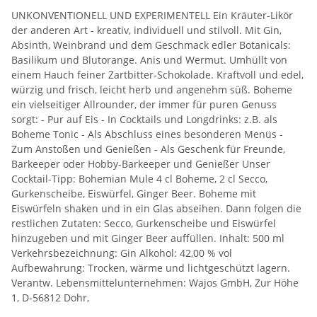
UNKONVENTIONELL UND EXPERIMENTELL Ein Kräuter-Likör
der anderen Art - kreativ, individuell und stilvoll. Mit Gin,
Absinth, Weinbrand und dem Geschmack edler Botanicals:
Basilikum und Blutorange. Anis und Wermut. Umhüllt von
einem Hauch feiner Zartbitter-Schokolade. Kraftvoll und edel,
würzig und frisch, leicht herb und angenehm süß. Boheme
ein vielseitiger Allrounder, der immer für puren Genuss
sorgt: - Pur auf Eis - In Cocktails und Longdrinks: z.B. als
Boheme Tonic - Als Abschluss eines besonderen Menüs -
Zum Anstoßen und Genießen - Als Geschenk für Freunde,
Barkeeper oder Hobby-Barkeeper und Genießer Unser
Cocktail-Tipp: Bohemian Mule 4 cl Boheme, 2 cl Secco,
Gurkenscheibe, Eiswürfel, Ginger Beer. Boheme mit
Eiswürfeln shaken und in ein Glas abseihen. Dann folgen die
restlichen Zutaten: Secco, Gurkenscheibe und Eiswürfel
hinzugeben und mit Ginger Beer auffüllen. Inhalt: 500 ml
Verkehrs­bezeichnung: Gin Alkohol: 42,00 % vol
Aufbewahrung: Trocken, wärme und lichtgeschützt lagern.
Verantw. Lebensmittel­unternehmen: Wajos GmbH, Zur Höhe
1, D-56812 Dohr,