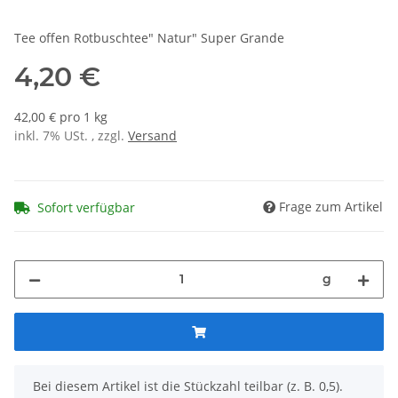
Tee offen Rotbuschtee" Natur" Super Grande
4,20 €
42,00 € pro 1 kg
inkl. 7% USt. , zzgl.
Versand
Frage zum Artikel
Sofort verfügbar
g
x
Bei diesem Artikel ist die Stückzahl teilbar (z. B. 0,5).