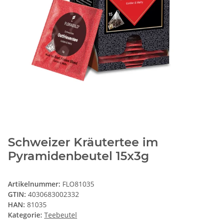
Schweizer Kräutertee im
Pyramidenbeutel 15x3g
Artikelnummer:
FLO81035
GTIN:
4030683002332
HAN:
81035
Kategorie:
Teebeutel