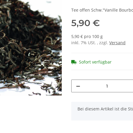
Tee offen Schw."Vanille Bourb
5,90 €
5,90 € pro 100 g
inkl. 7% USt. , zzgl.
Versand
Sofort verfügbar
x
Bei diesem Artikel ist die Stü