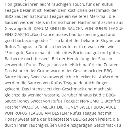
Honigsauce ihren leicht rauchigen Touch, für den Rufus
Teague bekannt ist. Neben dem köstlichen Geschmack der
BBQ-Saucen hat Rufus Teague ein weiteres Merkmal: die
Saucen werden stets in formschönen Flachmannflaschen aus
Glas abgefüllt. DARUM SIND DIE SAUCEN VON RUFUS TEAGUE
EINZIGARTIG „Good sauce makes bad barbecue good and
good barbecue gooder." – so lautet der bekannte Slogan von
Rufus Teague. In Deutsch bedeutet er in etwa so viel wie
"Eine gute Sauce macht schlechtes Barbecue gut und gutes
Barbecue noch besser". Bei der Herstellung der Saucen
verwendet Rufus Teague ausschließlich natürliche Zutaten.
Das ist auch der Grund warum der Geschmack der BBQ-
Sauce Honey Sweet so unvergleichlich lecker ist. Außerdem
werden die Saucen von Rufus Teague deutlich länger
gekocht. Das intensiviert den Geschmack und macht sie
gleichzeitig weniger wässrig. Darüber hinaus ist die BBQ-
Sauce Honey Sweet von Rufus Teague: Non-GMO Glutenfrei
Koscher WOZU SCHMECKT DIE HONEY SWEET BBQ-SAUCE
VON RUFUS TEAGUE AM BESTEN? Rufus Teague hat mit
Honey Sweet eine der beliebtesten BBQ-Saucen kreiert, die
durch ihren rauchig-süßen und einzigartigen Geschmack zu