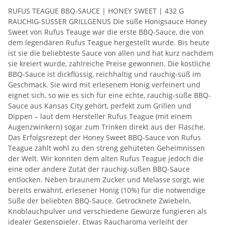
RUFUS TEAGUE BBQ-SAUCE | HONEY SWEET | 432 G
RAUCHIG-SÜSSER GRILLGENUS Die süße Honigsauce Honey
Sweet von Rufus Teauge war die erste BBQ-Sauce, die von
dem legendären Rufus Teague hergestellt wurde. Bis heute
ist sie die beliebteste Sauce von allen und hat kurz nachdem
sie kreiert wurde, zahlreiche Preise gewonnen. Die köstliche
BBQ-Sauce ist dickflüssig, reichhaltig und rauchig-süß im
Geschmack. Sie wird mit erlesenem Honig verfeinert und
eignet sich, so wie es sich für eine echte, rauchig-süße BBQ-
Sauce aus Kansas City gehört, perfekt zum Grillen und
Dippen – laut dem Hersteller Rufus Teague (mit einem
Augenzwinkern) sogar zum Trinken direkt aus der Flasche.
Das Erfolgsrezept der Honey Sweet BBQ-Sauce von Rufus
Teague zählt wohl zu den streng gehüteten Geheimnissen
der Welt. Wir konnten dem alten Rufus Teague jedoch die
eine oder andere Zutat der rauchig-süßen BBQ-Sauce
entlocken. Neben braunem Zucker und Melasse sorgt, wie
bereits erwähnt, erlesener Honig (10%) für die notwendige
Süße der beliebten BBQ-Sauce. Getrocknete Zwiebeln,
Knoblauchpulver und verschiedene Gewürze fungieren als
idealer Gegenspieler. Etwas Raucharoma verleiht der