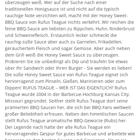
überzeugen weiß. Wer auf der Suche nach einer
traditionellen Honigsauce ist und nicht auf die typisch
rauchige Note verzichten will, macht mit der Honey Sweet-
BBQ Sauce von Rufus Teague nichts verkehrt. Wir reichen die
feine BBQ-Sauce am liebsten zu Rippchen, Huhn, Rinderbrust
und Schweinefleisch. Erstaunlich lecker schmeckt die
rauchig-süße Sauce aber auch zu Garnelen, Frikadellen,
geräuchertem Fleisch und sogar Gemüse. Aber auch neben
dem Grill weiß die Honey Sweet Sauce zu überzeugen.
Probieren Sie sie unbedingt als Dip und träufeln Sie etwas
über Ihr Sandwich oder Ihren Burger - Sie werden es lieben!
Die süße Honey Sweet Sauce von Rufus Teague eignet sich
hervorragend zum Pinseln, Gießen, Marinieren oder zum
Dippen! RUFUS TEAGUE – WER IST DAS EIGENTLICH? Rufus
Teague wurde 2004 in der Barbecue-Hochburg Kansas City,
Missouri gegründet. Seither stellt Rufus Teague dort seine
prämierten BBQ-Saucen her, die sich bei BBQ-Fans weltweit
großer Beliebtheit erfreuen. Neben den himmlischen Saucen
stellt Rufus Teague aromatische BBQ-Gewürze (Rubs) her.
Der Legende nach hatte der alte Rufus Teague ein
hervorragendes Gespür für gutes Barbecue und arbeitete wie