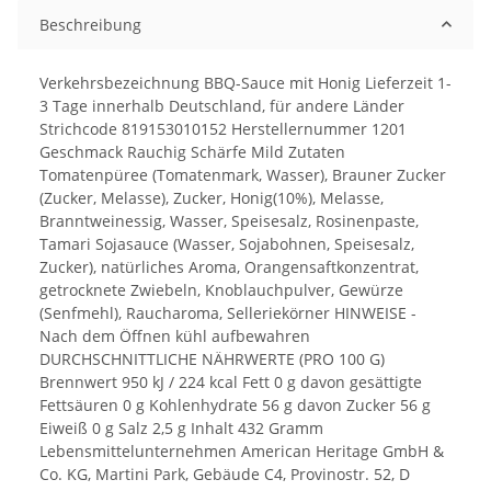
Beschreibung
Verkehrsbezeichnung BBQ-Sauce mit Honig Lieferzeit 1-
3 Tage innerhalb Deutschland, für andere Länder
Strichcode 819153010152 Herstellernummer 1201
Geschmack Rauchig Schärfe Mild Zutaten
Tomatenpüree (Tomatenmark, Wasser), Brauner Zucker
(Zucker, Melasse), Zucker, Honig(10%), Melasse,
Branntweinessig, Wasser, Speisesalz, Rosinenpaste,
Tamari Sojasauce (Wasser, Sojabohnen, Speisesalz,
Zucker), natürliches Aroma, Orangensaftkonzentrat,
getrocknete Zwiebeln, Knoblauchpulver, Gewürze
(Senfmehl), Raucharoma, Selleriekörner HINWEISE -
Nach dem Öffnen kühl aufbewahren
DURCHSCHNITTLICHE NÄHRWERTE (PRO 100 G)
Brennwert 950 kJ / 224 kcal Fett 0 g davon gesättigte
Fettsäuren 0 g Kohlenhydrate 56 g davon Zucker 56 g
Eiweiß 0 g Salz 2,5 g Inhalt 432 Gramm
Lebensmittelunternehmen American Heritage GmbH &
Co. KG, Martini Park, Gebäude C4, Provinostr. 52, D