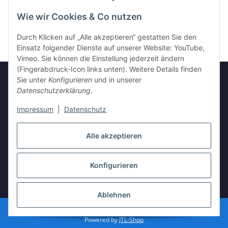
Wie wir Cookies & Co nutzen
Durch Klicken auf „Alle akzeptieren“ gestatten Sie den
Einsatz folgender Dienste auf unserer Website: YouTube,
Vimeo. Sie können die Einstellung jederzeit ändern
(Fingerabdruck-Icon links unten). Weitere Details finden
Sie unter
Konfigurieren
und in unserer
Datenschutzerklärung
.
Informationen
Impressum
|
Datenschutz
Gesetzliche Informationen
Alle akzeptieren
Konfigurieren
Vertrag widerrufen
* Alle Preise inkl. gesetzlicher USt., zzgl.
Versand
Ablehnen
© Erik Schleich, tegedu, Pfarrstrasse 4 69168 Wiesloch
Powered by
JTL-Shop