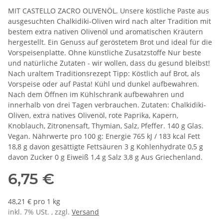
MIT CASTELLO ZACRO OLIVENÖL. Unsere köstliche Paste aus
ausgesuchten Chalkidiki-Oliven wird nach alter Tradition mit
bestem extra nativen Olivenöl und aromatischen Kräutern
hergestellt. Ein Genuss auf geröstetem Brot und ideal für die
Vorspeisenplatte. Ohne künstliche Zusatzstoffe Nur beste
und natürliche Zutaten - wir wollen, dass du gesund bleibst!
Nach uraltem Traditionsrezept Tipp: Köstlich auf Brot, als
Vorspeise oder auf Pasta! Kühl und dunkel aufbewahren.
Nach dem Öffnen im Kühlschrank aufbewahren und
innerhalb von drei Tagen verbrauchen. Zutaten: Chalkidiki-
Oliven, extra natives Olivenöl, rote Paprika, Kapern,
Knoblauch, Zitronensaft, Thymian, Salz, Pfeffer. 140 g Glas.
Vegan. Nährwerte pro 100 g: Energie 765 kJ / 183 kcal Fett
18,8 g davon gesättigte Fettsäuren 3 g Kohlenhydrate 0,5 g
davon Zucker 0 g Eiweiß 1,4 g Salz 3,8 g Aus Griechenland.
6,75 €
48,21 € pro 1 kg
inkl. 7% USt. , zzgl.
Versand